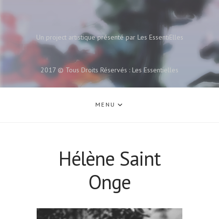
Un project artistique présenté par Les EssentiElles
2017 © Tous Droits Réservés : Les Essentielles
MENU
Hélène Saint
Onge